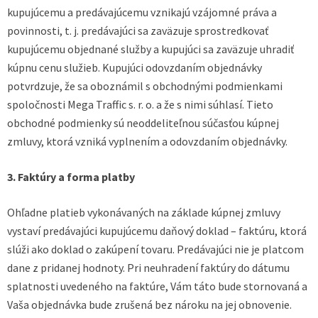
kupujúcemu a predávajúcemu vznikajú vzájomné práva a
povinnosti, t. j. predávajúci sa zaväzuje sprostredkovať
kupujúcemu objednané služby a kupujúci sa zaväzuje uhradiť
kúpnu cenu služieb. Kupujúci odovzdaním objednávky
potvrdzuje, že sa oboznámil s obchodnými podmienkami
spoločnosti Mega Traffic s. r. o. a že s nimi súhlasí. Tieto
obchodné podmienky sú neoddeliteľnou súčasťou kúpnej
zmluvy, ktorá vzniká vyplnením a odovzdaním objednávky.
3. Faktúry a forma platby
Ohľadne platieb vykonávaných na základe kúpnej zmluvy
vystaví predávajúci kupujúcemu daňový doklad – faktúru, ktorá
slúži ako doklad o zakúpení tovaru. Predávajúci nie je platcom
dane z pridanej hodnoty. Pri neuhradení faktúry do dátumu
splatnosti uvedeného na faktúre, Vám táto bude stornovaná a
Vaša objednávka bude zrušená bez nároku na jej obnovenie.