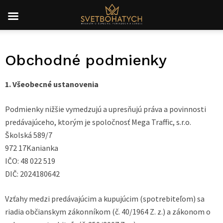
Obchodné podmienky
1. Všeobecné ustanovenia
Podmienky nižšie vymedzujú a upresňujú práva a povinnosti
predávajúceho, ktorým je spoločnosť Mega Traffic, s.r.o.
Školská 589/7
972 17Kanianka
IČO: 48 022 519
DIČ: 2024180642
Vzťahy medzi predávajúcim a kupujúcim (spotrebiteľom) sa
riadia občianskym zákonníkom (č. 40/1964 Z. z.) a zákonom o