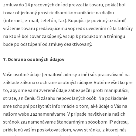
zmluvy do 14 pracovných dní od prevzatia tovaru, pokiaľ bol
tovar objednaný prostriedkami komunikácie na diaľku
(internet, e-mail, telefón, fax). Kupujúci je povinný oznámiť
vrátenie tovaru predávajúcemu vopred s uvedením čísla faktúry
na ktoré bol tovar zakúpený. Vstup k produktom a tréningu
bude po odstúpení od zmluvy deaktivovaný.
7. Ochrana osobných údajov
Vaše osobné údaje (emailové adresy a iné) sú spracovávané na
základe zákona o ochrane osobných údajov. Robíme všetko pre
to, aby sme vami zverené údaje zabezpečili proti manipulácii,
strate, zničeniu či zásahu nepovolaných osôb. Na požiadanie
sme schopní poskytnúť informácie o tom, aké údaje o Vás na
našom webe zaznamenávame. V prípade navštívenia našich
stránok zaznamenávame štandardným spôsobom IP adresu,
pridelenú vaším poskytovateľom, www stránku, z ktorej nás