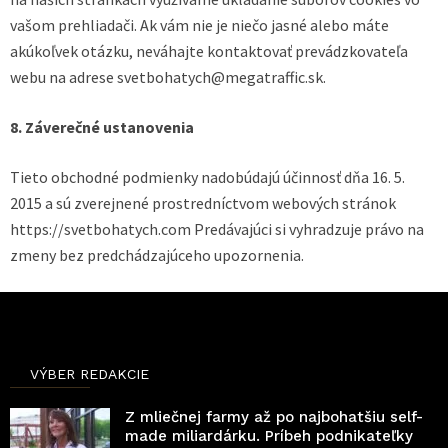
vašom prehliadači. Ak vám nie je niečo jasné alebo máte
akúkoľvek otázku, neváhajte kontaktovať prevádzkovateľa
webu na adrese svetbohatych@megatraffic.sk.
8. Záverečné ustanovenia
Tieto obchodné podmienky nadobúdajú účinnosť dňa 16. 5.
2015 a sú zverejnené prostredníctvom webových stránok
https://svetbohatych.com Predávajúci si vyhradzuje právo na
zmeny bez predchádzajúceho upozornenia.
VÝBER REDAKCIE
Z mliečnej farmy až po najbohatšiu self-
made miliardárku. Príbeh podnikateľky