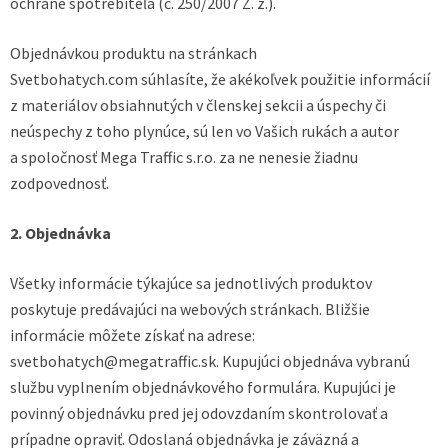
ochrane spotrebiteľa (č. 250/2007 Z. z.).
Objednávkou produktu na stránkach
Svetbohatych.com súhlasíte, že akékoľvek použitie informácií
z materiálov obsiahnutých v členskej sekcii a úspechy či
neúspechy z toho plynúce, sú len vo Vašich rukách a autor
a spoločnosť Mega Traffic s.r.o. za ne nenesie žiadnu
zodpovednosť.
2. Objednávka
Všetky informácie týkajúce sa jednotlivých produktov
poskytuje predávajúci na webových stránkach. Bližšie
informácie môžete získať na adrese:
svetbohatych@megatraffic.sk. Kupujúci objednáva vybranú
službu vyplnením objednávkového formulára. Kupujúci je
povinný objednávku pred jej odovzdaním skontrolovať a
prípadne opraviť. Odoslaná objednávka je záväzná a