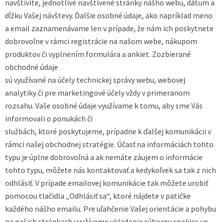
navštívite, jednotlivé navštívené stránky nášho webu, dátum a
dĺžku Vašej návštevy. Ďalšie osobné údaje, ako napríklad meno
a email zaznamenávame len v prípade, že nám ich poskytnete
dobrovoľne v rámci registrácie na našom webe, nákupom
produktov či vyplnením formulára a ankiet. Zozbierané
obchodné údaje
sú využívané na účely technickej správy webu, webovej
analytiky či pre marketingové účely vždy v primeranom
rozsahu. Vaše osobné údaje využívame k tomu, aby sme Vás
informovali o ponukách či
službách, ktoré poskytujeme, prípadne k ďalšej komunikácii v
rámci našej obchodnej stratégie. Účasť na informáciách tohto
typu je úplne dobrovoľná a ak nemáte záujem o informácie
tohto typu, môžete nás kontaktovať a kedykoľvek sa tak z nich
odhlásiť. V prípade emailovej komunikácie tak môžete urobiť
pomocou tlačidla „Odhlásiť sa“, ktoré nájdete v pätičke
každého nášho emailu. Pre uľahčenie Vašej orientácie a pohybu
na našich stránkach využívame ukladanie súborov cookies vo