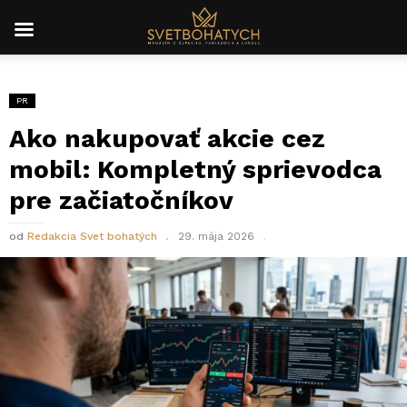
PR
Ako nakupovať akcie cez
mobil: Kompletný sprievodca
pre začiatočníkov
od
Redakcia Svet bohatých
29. mája 2026