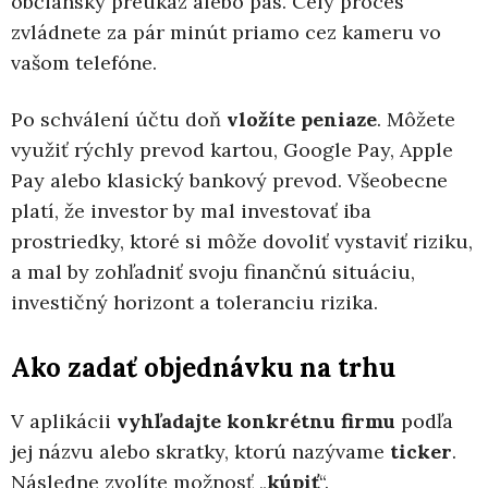
občiansky preukaz alebo pas. Celý proces
zvládnete za pár minút priamo cez kameru vo
vašom telefóne.
Po schválení účtu doň
vložíte peniaze
. Môžete
využiť rýchly prevod kartou, Google Pay, Apple
Pay alebo klasický bankový prevod. Všeobecne
platí, že investor by mal investovať iba
prostriedky, ktoré si môže dovoliť vystaviť riziku,
a mal by zohľadniť svoju finančnú situáciu,
investičný horizont a toleranciu rizika.
Ako zadať objednávku na trhu
V aplikácii
vyhľadajte konkrétnu firmu
podľa
jej názvu alebo skratky, ktorú nazývame
ticker
.
Následne zvolíte možnosť „
kúpiť
“.