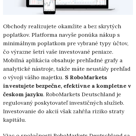
Obchody realizujete okamžite a bez skrytých
poplatkov. Platforma navyše ponúka nákup s
minimálnym poplatkom pre vybrané typy účtov,
čo výrazne šetrí vaše investované peniaze.
Mobilná aplikácia obsahuje prehľadné grafy a
analytické nástroje, takže máte neustály prehľad
o vývoji vášho majetku.
S RoboMarkets
investujete bezpečne, efektívne a kompletne v
českom jazyku
. RoboMarkets Deutschland je
regulovaný poskytovateľ investičných služieb.
Investovanie do akcií však zahŕňa riziko straty
kapitálu.
Viac o spoločnosti RoboMarkets Deutschland sa