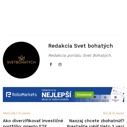
Redakcia Svet bohatých
Redakcia portálu Svet Bohatých.
PREDOŠLÝ ČLÁNOK
ĎALŠÍ ČLÁNOK
Ako diverzifikovať investičné
Naozaj chcete zbohatnúť?
portfólio: miesto ETF,
Prestaňte robiť tieto 3 veci