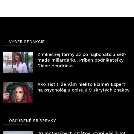
VÝBER REDAKCIE
Z mliečnej farmy až po najbohatšiu self-
made miliardárku. Príbeh podnikateľky
Diane Hendricks
Ako zistiť, že vám niekto klame? Experti
na psychológiu opisujú 9 skrytých znakov
OBĽÚBENÉ PRÍSPEVKY
20 motivačných citátov, ktoré váš život