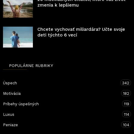
zmenia k lepšiemu
Chcete vychovať miliardára? Učte svoje
deti týchto 6 vecí
POPULÁRNE RUBRIKY
Úspech
342
Motivácia
182
Príbehy úspešných
119
Luxus
114
Peniaze
104