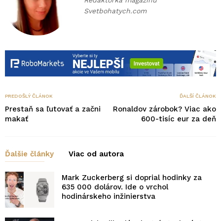
Redaktorka magazínu
Svetbohatych.com
PREDOŠLÝ ČLÁNOK
ĎALŠÍ ČLÁNOK
Prestaň sa ľutovať a začni
Ronaldov zárobok? Viac ako
makať
600-tisíc eur za deň
Ďalšie články
Viac od autora
Mark Zuckerberg si doprial hodinky za
635 000 dolárov. Ide o vrchol
hodinárskeho inžinierstva