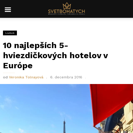
Luxus
10 najlepších 5-
hviezdičkových hotelov v
Európe
od
Veronika Tolnayová
6. decembra 2016