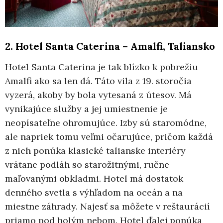
2. Hotel Santa Caterina – Amalfi, Taliansko
Hotel Santa Caterina je tak blízko k pobrežiu
Amalfi ako sa len dá. Táto vila z 19. storočia
vyzerá, akoby by bola vytesaná z útesov. Má
vynikajúce služby a jej umiestnenie je
neopísateľne ohromujúce. Izby sú staromódne,
ale napriek tomu veľmi očarujúce, pričom každá
z nich ponúka klasické talianske interiéry
vrátane podláh so starožitnými, ručne
maľovanými obkladmi. Hotel má dostatok
denného svetla s výhľadom na oceán a na
miestne záhrady. Najesť sa môžete v reštaurácií
priamo pod holým nebom. Hotel ďalej ponúka