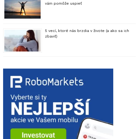
vám pomôže uspieť
5 vecí, ktoré nás brzdia v živote (a ako sa ich
zbaviť)