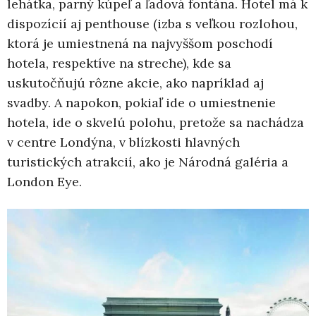
lehátka, parný kúpeľ a ľadová fontána. Hotel má k
dispozícií aj penthouse (izba s veľkou rozlohou,
ktorá je umiestnená na najvyššom poschodí
hotela, respektíve na streche), kde sa
uskutočňujú rôzne akcie, ako napríklad aj
svadby. A napokon, pokiaľ ide o umiestnenie
hotela, ide o skvelú polohu, pretože sa nachádza
v centre Londýna, v blízkosti hlavných
turistických atrakcií, ako je Národná galéria a
London Eye.