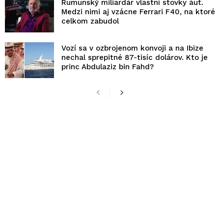
Rumunský miliardár vlastní stovky áut.
Medzi nimi aj vzácne Ferrari F40, na ktoré
celkom zabudol
Vozí sa v ozbrojenom konvoji a na Ibize
nechal sprepitné 87-tisíc dolárov. Kto je
princ Abdulaziz bin Fahd?