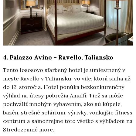
4. Palazzo Avino – Ravello, Taliansko
Tento lososovo sfarbený hotel je umiestnený v
meste Ravello v Taliansku, vo vile, ktorá siaha až
do 12. storočia. Hotel ponúka bezkonkurenčný
výhľad na útesy pobrežia Amalfi. Tiež sa môže
pochváliť mnohým vybavením, ako sú kúpele,
bazén, strešné solárium, výrivky, vonkajšie fitness
centrum a samozrejme toto všetko s výhľadom na
Stredozemné more.