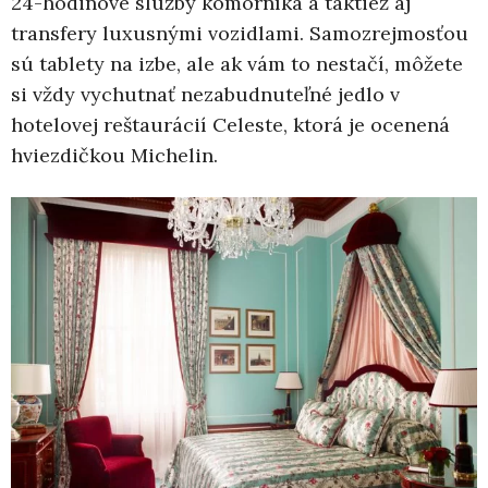
24-hodinové služby komorníka a taktiež aj
transfery luxusnými vozidlami. Samozrejmosťou
sú tablety na izbe, ale ak vám to nestačí, môžete
si vždy vychutnať nezabudnuteľné jedlo v
hotelovej reštaurácií Celeste, ktorá je ocenená
hviezdičkou Michelin.