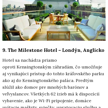
9. The Milestone Hotel – Londýn, Anglicko
Hotel sa nachádza priamo
oproti Kensingtonským záhradám, čo umožňuje
aj vynikajúci prístup do tohto kráľovského parku
ako aj do Kensingtonského paláca. Predtým
slúžil ako domov pre mnohých barónov a
veľvyslancov. Všetkých 62 izieb má k dispozícií
vybavenie, ako je Wi-Fi pripojenie, domáce
uvítacie maškrty, sviečky, upratovaciu službu a