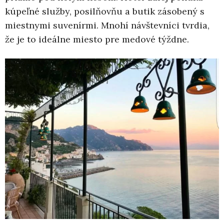
kúpeľné služby, posilňovňu a butik zásobený s
miestnymi suvenírmi. Mnohí návštevníci tvrdia,
že je to ideálne miesto pre medové týždne.