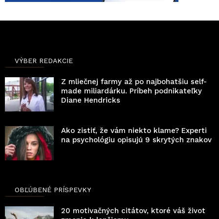
VÝBER REDAKCIE
Z mliečnej farmy až po najbohatšiu self-
made miliardárku. Príbeh podnikateľky
Diane Hendricks
Ako zistiť, že vám niekto klame? Experti
na psychológiu opisujú 9 skrytých znakov
OBĽÚBENÉ PRÍSPEVKY
20 motivačných citátov, ktoré váš život