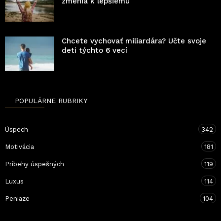
zmenia k lepšiemu
Chcete vychovať miliardára? Učte svoje
deti týchto 6 vecí
POPULÁRNE RUBRIKY
Úspech
342
Motivácia
181
Príbehy úspešných
119
Luxus
114
Peniaze
104