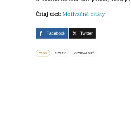
Čítaj tiež:
Motivačné citáty
Facebook
Twitter
TAGS
CITÁTY
VYTRVALOSŤ