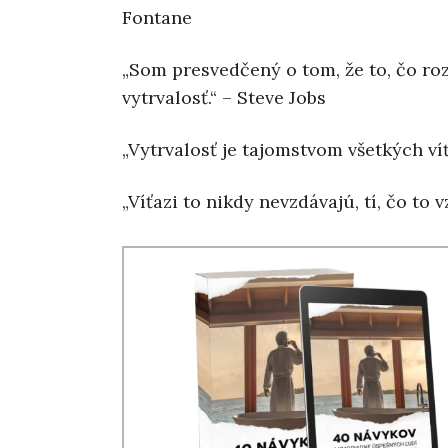
Fontane
„Som presvedčený o tom, že to, čo ro
vytrvalosť.“ – Steve Jobs
„Vytrvalosť je tajomstvom všetkých víť
„Víťazi to nikdy nevzdávajú, tí, čo to