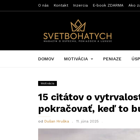
O nás
Kontakt
Inzercia
E-book ZDARMA
Ako z
Svet
bohatých
DOMOV
MOTIVÁCIA
PENIAZE
ÚS
Motivácia
15 citátov o vytrvalos
pokračovať, keď to b
od
Dušan Hruška
11. júna 2025