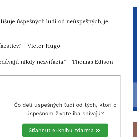
zlišuje úspešných ľudí od neúspešných, je
azstiev.“ – Victor Hugo
 vzdávajú nikdy nezvíťazia.“ – Thomas Edison
Čo delí úspešných ľudí od tých, ktorí o
úspešnom živote iba snívajú?
Stiahnuť e-knihu zdarma