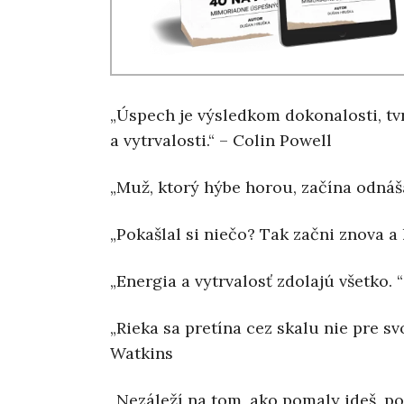
„Úspech je výsledkom dokonalosti, tvr
a vytrvalosti.“ – Colin Powell
„Muž, ktorý hýbe horou, začína odná
„Pokašlal si niečo? Tak začni znova a 
„Energia a vytrvalosť zdolajú všetko. 
„Rieka sa pretína cez skalu nie pre svo
Watkins
„Nezáleží na tom, ako pomaly ideš, po