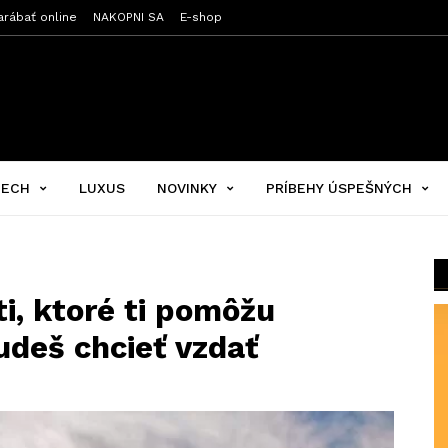
arábať online
NAKOPNI SA
E-shop
PECH
LUXUS
NOVINKY
PRÍBEHY ÚSPEŠNÝCH
ti, ktoré ti pomôžu
udeš chcieť vzdať