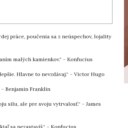
dej práce, poučenia sa z neúspechov, lojality
šaním malých kamienkov.“ – Konfucius
lepšie. Hlavne to nevzdávaj.“ – Victor Hugo
“ – Benjamin Franklin
ju silu, ale pre svoju vytrvalosť.“ – James
kiaľ sa nezastavíš.“ – Konfucius