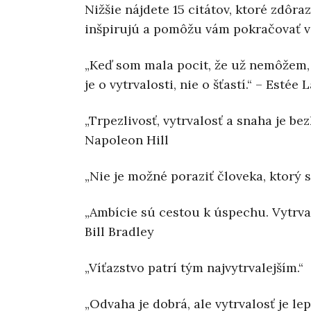
Nižšie nájdete 15 citátov, ktoré zdôra
inšpirujú a pomôžu vám pokračovať vo
„Keď som mala pocit, že už nemôžem,
je o vytrvalosti, nie o šťastí.“ – Estée
„Trpezlivosť, vytrvalosť a snaha je 
Napoleon Hill
„Nie je možné poraziť človeka, ktorý 
„Ambície sú cestou k úspechu. Vytrval
Bill Bradley
„Víťazstvo patrí tým najvytrvalejším.
„Odvaha je dobrá, ale vytrvalosť je lep