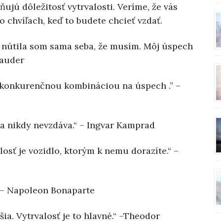
zňujú dôležitosť vytrvalosti. Veríme, že vás
 chvíľach, keď to budete chcieť vzdať.
 nútila som sama seba, že musím. Môj úspech
 Lauder
bezkonkurenčnou kombináciou na úspech .” –
sa nikdy nevzdáva.“ – Ingvar Kamprad
osť je vozidlo, ktorým k nemu dorazíte.“ –
“ – Napoleon Bonaparte
šia. Vytrvalosť je to hlavné.“ –Theodor