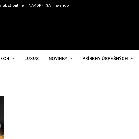
arábať online
NAKOPNI SA
E-shop
PECH
LUXUS
NOVINKY
PRÍBEHY ÚSPEŠNÝCH