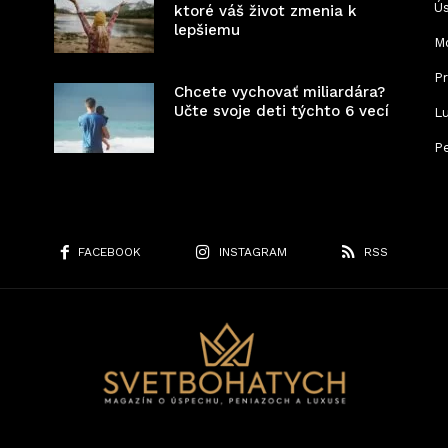
Ú
ktoré váš život zmenia k
lepšiemu
Mo
P
Chcete vychovať miliardára?
Učte svoje deti týchto 6 vecí
L
P
FACEBOOK
INSTAGRAM
RSS