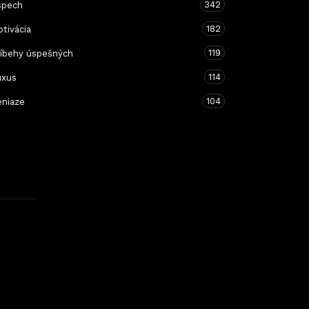
342
spech
182
tivácia
119
ríbehy úspešných
114
uxus
104
eniaze