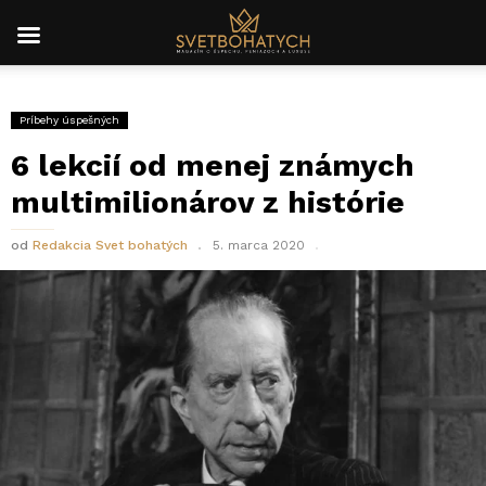
Príbehy úspešných
6 lekcií od menej známych
multimilionárov z histórie
od
Redakcia Svet bohatých
5. marca 2020