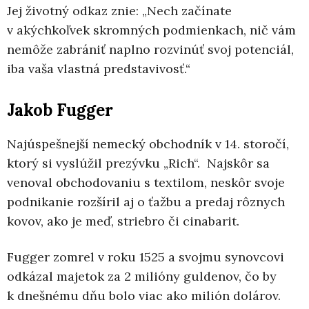
Jej životný odkaz znie: „Nech začínate
v akýchkoľvek skromných podmienkach, nič vám
nemôže zabrániť naplno rozvinúť svoj potenciál,
iba vaša vlastná predstavivosť.“
Jakob Fugger
Najúspešnejší nemecký obchodník v 14. storočí,
ktorý si vyslúžil prezývku „Rich“. Najskôr sa
venoval obchodovaniu s textilom, neskôr svoje
podnikanie rozšíril aj o ťažbu a predaj rôznych
kovov, ako je meď, striebro či cinabarit.
Fugger zomrel v roku 1525 a svojmu synovcovi
odkázal majetok za 2 milióny guldenov, čo by
k dnešnému dňu bolo viac ako milión dolárov.