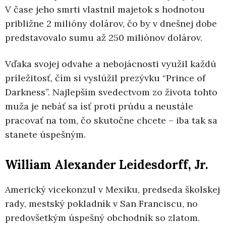
V čase jeho smrti vlastnil majetok s hodnotou
približne 2 milióny dolárov, čo by v dnešnej dobe
predstavovalo sumu až 250 miliónov dolárov.
Vďaka svojej odvahe a nebojácnosti využil každú
príležitosť, čím si vyslúžil prezývku “Prince of
Darkness”. Najlepším svedectvom zo života tohto
muža je nebáť sa ísť proti prúdu a neustále
pracovať na tom, čo skutočne chcete – iba tak sa
stanete úspešným.
William Alexander Leidesdorff, Jr.
Americký vicekonzul v Mexiku, predseda školskej
rady, mestský pokladník v San Franciscu, no
predovšetkým úspešný obchodník so zlatom.