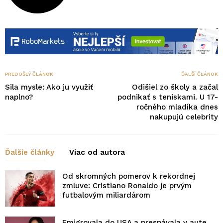
PREDOŠLÝ ČLÁNOK
ĎALŠÍ ČLÁNOK
Sila mysle: Ako ju využiť
Odišiel zo školy a začal
naplno?
podnikať s teniskami. U 17-
ročného mladíka dnes
nakupujú celebrity
Ďalšie články
Viac od autora
Od skromných pomerov k rekordnej
zmluve: Cristiano Ronaldo je prvým
futbalovým miliardárom
Emigrovala do USA a prespávala v aute.