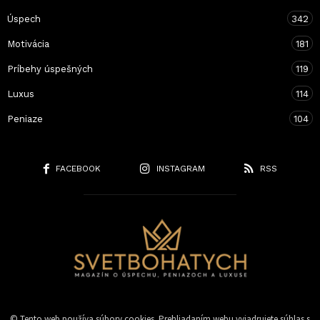
Úspech
342
Motivácia
181
Príbehy úspešných
119
Luxus
114
Peniaze
104
FACEBOOK
INSTAGRAM
RSS
© Tento web používa súbory cookies. Prehliadaním webu vyjadrujete súhlas s